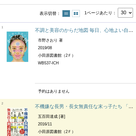
1ページあたり
表示切替
1
不調と美容のからだ地図 毎日、心地よい自分でいられる
市野さおり 著
2019/08
小田原図書館（2Ｆ）
WB537-ICH
予約はありません
2
不機嫌な長男・長女無責任な末っ子たち 「きょうだい型」性格分析&コミュニケーション
五百田達成 [著]
2016/11
小田原図書館（2Ｆ）