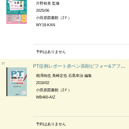
片野裕美 監修
2025/06
小田原図書館（2Ｆ）
WY18-KAN
予約はありません
12
PT症例レポート赤ペン添削ビフォー&アフター
相澤純也 美崎定也 石黒幸治 編集
2016/02
小田原図書館（2Ｆ）
WB460-AIZ
予約はありません