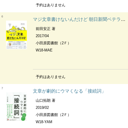
予約はありません
6
マジ文章書けないんだけど 朝日新聞ベテラン校閲記者が教える一生モノの文章術
前田安正 著
2017/04
小田原図書館（2Ｆ）
W18-MAE
予約はありません
7
文章が劇的にウマくなる「接続詞」
山口拓朗 著
2019/02
小田原図書館（2Ｆ）
W18-YAM