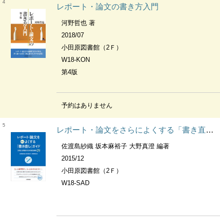
4
レポート・論文の書き方入門
河野哲也 著
2018/07
小田原図書館（2Ｆ）
W18-KON
第4版
予約はありません
5
レポート・論文をさらによくする「書き直し」ガイド 大学生・大学院生のための自己点検法29
佐渡島紗織 坂本麻裕子 大野真澄 編著
2015/12
小田原図書館（2Ｆ）
W18-SAD