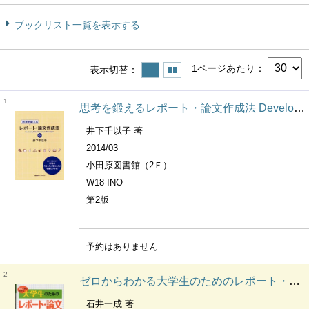
ブックリスト一覧を表示する
1ページあたり
表示切替
1
思考を鍛えるレポート・論文作成法 Developing critical thinking to write papers
井下千以子 著
2014/03
小田原図書館（2Ｆ）
W18-INO
第2版
予約はありません
2
ゼロからわかる大学生のためのレポート・論文の書き方
石井一成 著