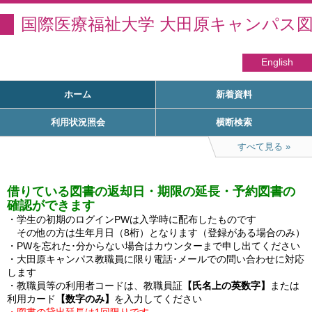
国際医療福祉大学 大田原キャンパス
English
ホーム
新着資料
利用状況照会
横断検索
すべて見る
借りている図書の返却日・期限の延長・予約図書の
確認ができます
・学生の初期のログインPWは入学時に配布したものです

　その他の方は生年月日（8桁）となります（登録がある場合のみ）

・PWを忘れた･分からない場合はカウンターまで申し出てください

・大田原キャンパス教職員に限り電話･メールでの問い合わせに対応
します

・教職員等の利用者コードは、教職員証
【氏名上の英数字】
または
利用カード
【数字のみ】