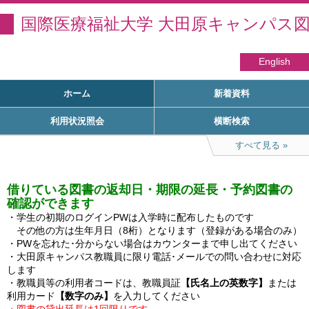
国際医療福祉大学 大田原キャンパス
English
ホーム
新着資料
利用状況照会
横断検索
すべて見る
借りている図書の返却日・期限の延長・予約図書の
確認ができます
・学生の初期のログインPWは入学時に配布したものです

　その他の方は生年月日（8桁）となります（登録がある場合のみ）

・PWを忘れた･分からない場合はカウンターまで申し出てください

・大田原キャンパス教職員に限り電話･メールでの問い合わせに対応
します

・教職員等の利用者コードは、教職員証
【氏名上の英数字】
または
利用カード
【数字のみ】