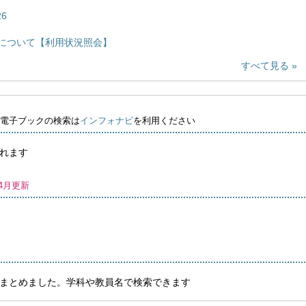
6
について【利用状況照会】
すべて見る
電子ブックの検索は
インフォナビ
を利用ください
れます

年4月更新
）
まとめました。学科や教員名で検索できます