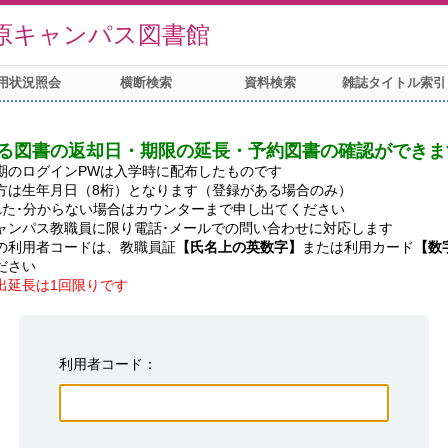
原キャンパス図書館
用状況照会
横断検索
資料検索
雑誌タイトル索引
る図書の返却日・期限の延長・予約図書の確認ができま
期のログインPWは入学時に配布したものです

方は生年月日（8桁）となります（登録がある場合のみ）

れた･分からない場合はカウンターまで申し出てください

ャンパス教職員に限り電話･メールでの問い合わせに対応します

の利用者コードは、教職員証
【氏名上の英数字】
または利用カード
【数
出延長は1回限りです
利用者コード