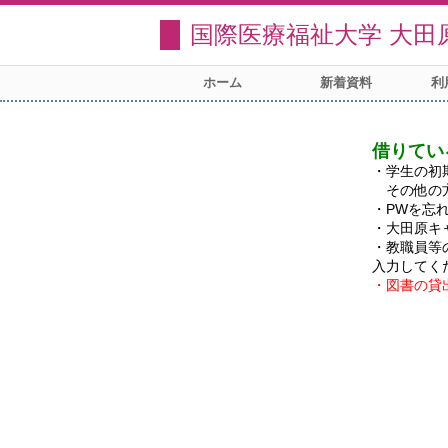
国際医療福祉大学 大田
ホーム
新着資料
利
借りてい
・学生の初
　その他の
・PWを忘
・大田原キ
・教職員等
・図書の貸