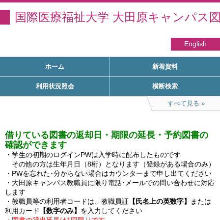
国際医療福祉大学 大田原キャンパス
English
ホーム
新着資料
利用状況照会
横断検索
すべて見る
借りている図書の返却日・期限の延長・予約図書の
確認ができます
・学生の初期のログインPWは入学時に配布したものです

　その他の方は生年月日（8桁）となります（登録がある場合のみ）

・PWを忘れた･分からない場合はカウンターまで申し出てください

・大田原キャンパス教職員に限り電話･メールでの問い合わせに対応
します

・教職員等の利用者コードは、教職員証
【氏名上の英数字】
または
利用カード
【数字のみ】