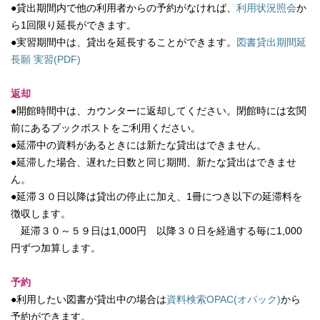
●貸出期間内で他の利用者からの予約がなければ、
利用状況照会
か
ら1回限り延長ができます。
●実習期間中は、貸出を延長することができます。
図書貸出期間延
長願 実習(PDF)
返却
●開館時間中は、カウンターに返却してください。閉館時には玄関
前にあるブックポストをご利用ください。
●延滞中の資料があるときには新たな貸出はできません。
●延滞した場合、遅れた日数と同じ期間、新たな貸出はできませ
ん。
●延滞３０日以降は貸出の停止に加え、1冊につき以下の延滞料を
徴収します。
延滞３０～５９日は1,000円 以降３０日を経過する毎に1,000
円ずつ加算します。
予約
●利用したい図書が貸出中の場合は
資料検索OPAC(オパック)
から
予約ができます。