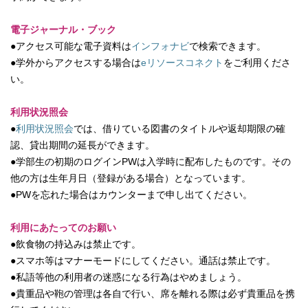
電子ジャーナル・ブック
●アクセス可能な電子資料は
インフォナビ
で検索できます。
●学外からアクセスする場合は
eリソースコネクト
をご利用くださ
い。
利用状況照会
●
利用状況照会
では、借りている図書のタイトルや返却期限の確
認、貸出期間の延長ができます。
●学部生の初期のログインPWは入学時に配布したものです。その
他の方は生年月日（登録がある場合）となっています。
●PWを忘れた場合はカウンターまで申し出てください。
利用にあたってのお願い
●飲食物の持込みは禁止です。
●スマホ等はマナーモードにしてください。通話は禁止です。
●私語等他の利用者の迷惑になる行為はやめましょう。
●貴重品や鞄の管理は各自で行い、席を離れる際は必ず貴重品を携