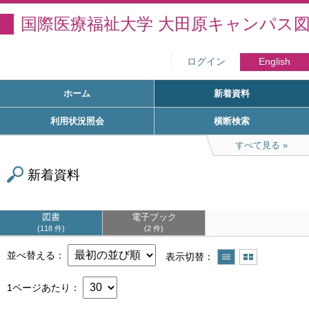
国際医療福祉大学 大田原キャンパス
ログイン
English
ホーム
新着資料
利用状況照会
横断検索
すべて見る
新着資料
図書
電子ブック
118 件
2 件
並べ替える
表示切替
1ページあたり