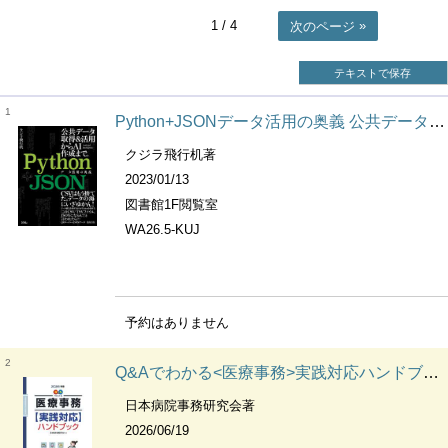
1
/ 4
次のページ
テキストで保存
1
Python+JSONデータ活用の奥義 公共データ取得&活用からAI作成まで。
クジラ飛行机著
2023/01/13
図書館1F閲覧室
WA26.5-KUJ
予約はありません
2
Q&Aでわかる<医療事務>実践対応ハンドブック
日本病院事務研究会著
2026/06/19