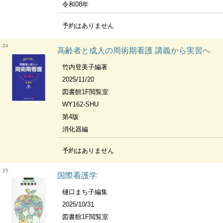
令和08年
予約はありません
24
高齢者と成人の周術期看護 講義から実習へ
竹内登美子編著
2025/11/20
図書館1F閲覧室
WY162-SHU
第4版
消化器編
予約はありません
25
国際看護学
樋口まち子編集
2025/10/31
図書館1F閲覧室