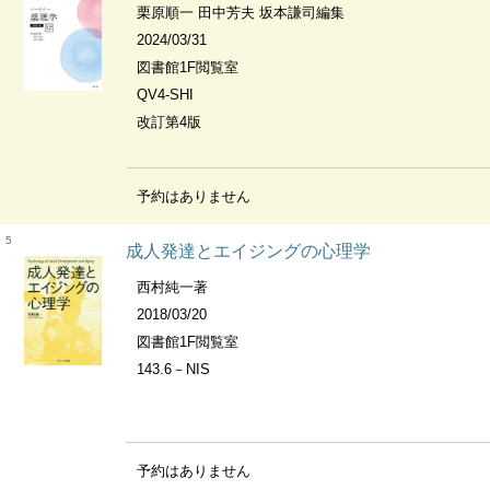
栗原順一 田中芳夫 坂本謙司編集
2024/03/31
図書館1F閲覧室
QV4-SHI
改訂第4版
予約はありません
5
成人発達とエイジングの心理学
西村純一著
2018/03/20
図書館1F閲覧室
143.6－NIS
予約はありません