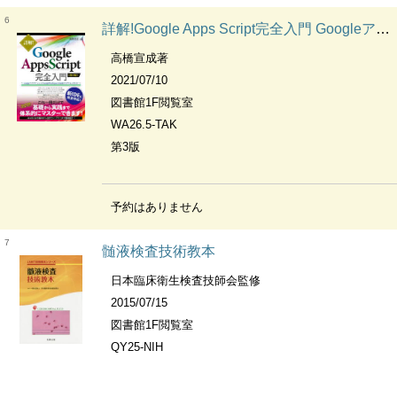
6
詳解!Google Apps Script完全入門 GoogleアプリケーションとGoogle Workspaceの最新プログラミングガイド
高橋宣成著
2021/07/10
図書館1F閲覧室
WA26.5-TAK
第3版
予約はありません
7
髄液検査技術教本
日本臨床衛生検査技師会監修
2015/07/15
図書館1F閲覧室
QY25-NIH