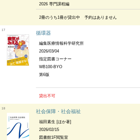
2026 専門課程編
2冊のうち1冊が貸出中
予約はありません
17
循環器
編集医療情報科学研究所
2026/03/04
指定図書コーナー
WB100-BYO
第6版
貸出不可
18
社会保障・社会福祉
福田素生 [ほか著]
2026/02/15
図書館1F閲覧室