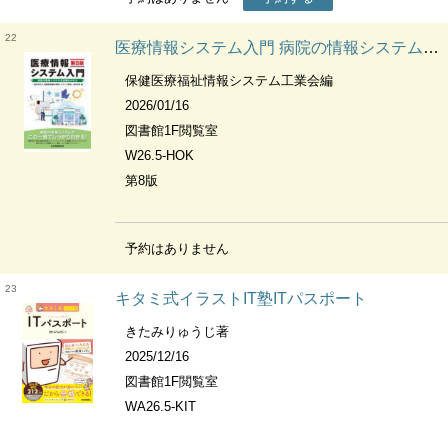
22
医療情報システム入門 病院の情報システムを基礎から学ぶ
保健医療福祉情報システム工業会編
2026/01/16
図書館1F閲覧室
W26.5-HOK
第8版
予約はありません
23
キタミ式イラストIT塾ITパスポート
きたみりゅうじ著
2025/12/16
図書館1F閲覧室
WA26.5-KIT