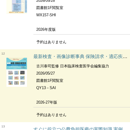
2026/05/28
図書館1F閲覧室
WX157-SHI
2026年度版
予約はありません
12
最新検査・画像診断事典 保険請求・適応疾患がすべてわかる
古川泰司監修 日本臨床検査医学会編集協力
2026/05/27
図書館1F閲覧室
QY13－SAI
2026-27年版
予約はありません
13
すぐに役立つ公費負担医療の実際知識 実例・図解による請求事務マニュアル