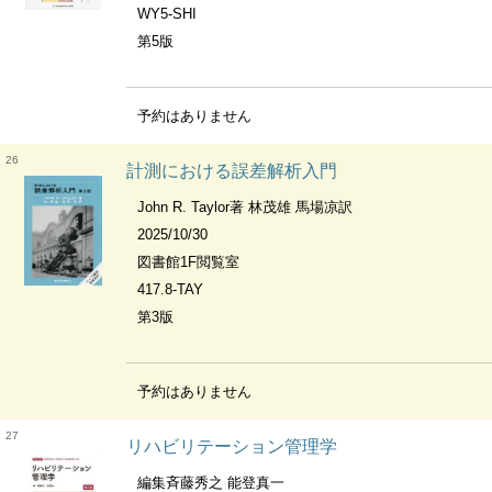
WY5-SHI
第5版
予約はありません
26
計測における誤差解析入門
John R. Taylor著 林茂雄 馬場凉訳
2025/10/30
図書館1F閲覧室
417.8-TAY
第3版
予約はありません
27
リハビリテーション管理学
編集斉藤秀之 能登真一