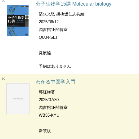
29
分子生物学15講 Molecular biology
清水光弘 胡桃坂仁志共編
2025/08/12
図書館1F閲覧室
QU34-SEI
発展編
予約はありません
30
わかる中医学入門
邱紅梅著
2025/07/30
図書館1F閲覧室
WB55-KYU
新装版