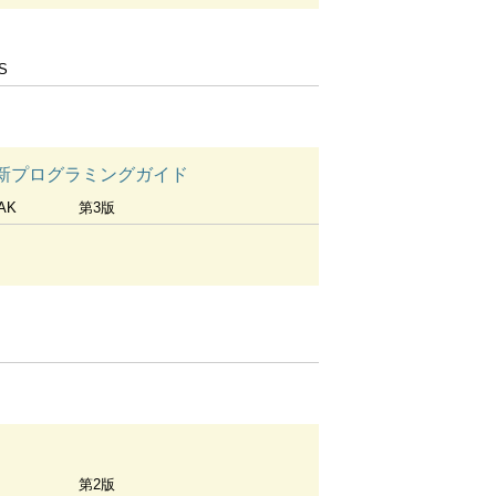
S
aceの最新プログラミングガイド
TAK
第3版
第2版