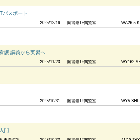
ITパスポート
2025/12/16
図書館1F閲覧室
WA26.5-K
看護 講義から実習へ
2025/11/20
図書館1F閲覧室
WY162-S
2025/10/31
図書館1F閲覧室
WY5-SHI
入門
林茂雄 馬場凉訳
2025/10/30
図書館1F閲覧室
417.8-TA