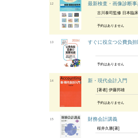
最新検査・画像診断事
12
古川泰司監修 日本臨
予約はありません
すぐに役立つ公費負担
13
予約はありません
新・現代会計入門
14
[著者] 伊藤邦雄
予約はありません
財務会計講義
15
桜井久勝[著]