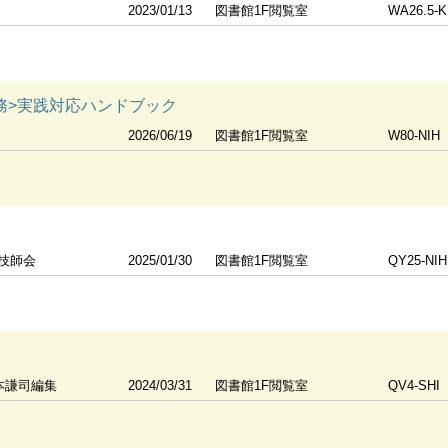
2023/01/13
図書館1F閲覧室
WA26.5-
務>実践対応ハンドブック
2026/06/19
図書館1F閲覧室
W80-NIH
技師会
2025/01/30
図書館1F閲覧室
QY25-NIH
本謙司編集
2024/03/31
図書館1F閲覧室
QV4-SHI