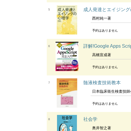
成人発達とエイジング
5
西村純一著
予約はありません
詳解!Google Apps
6
高橋宣成著
予約はありません
髄液検査技術教本
7
日本臨床衛生検査技師
予約はありません
社会学
8
奥井智之著