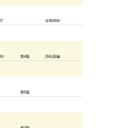
IT
令和08年
HU
第4版
消化器編
第5版
Y
第3版