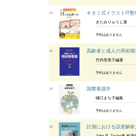
キタミ式イラストIT塾
23
きたみりゅうじ著
予約はありません
高齢者と成人の周術期
24
竹内登美子編著
予約はありません
国際看護学
25
樋口まち子編集
予約はありません
計測における誤差解析
26
John R. Taylor著 