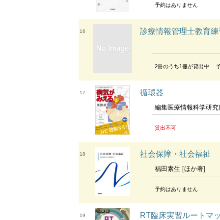
予約はありません
診療情報管理士教育練
16
2冊のうち1冊が貸出中
循環器
17
編集医療情報科学研究
貸出不可
社会保障・社会福祉
18
福田素生 [ほか著]
予約はありません
RT臨床実習ルートマップ A route
19