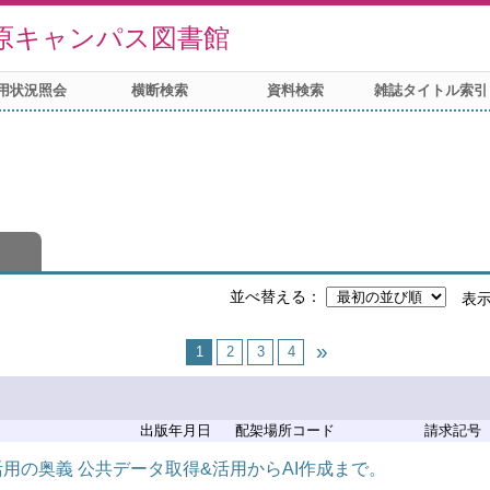
原キャンパス図書館
用状況照会
横断検索
資料検索
雑誌タイトル索引
並べ替える
表
1
2
3
4
出版年月日
配架場所コード
請求記号
ータ活用の奥義 公共データ取得&活用からAI作成まで。