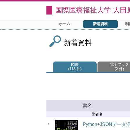
国際医療福祉大学 大田
ホーム
新着資料
利
新着資料
図書
電子ブック
118 件
2 件
書名
著者名
Python+JSONデ
1