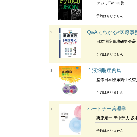
クジラ飛行机著
予約はありません
Q&Aでわかる<医療事
2
日本病院事務研究会著
予約はありません
血液細胞症例集
3
監修日本臨床衛生検査
予約はありません
パートナー薬理学
4
栗原順一 田中芳夫 坂
予約はありません