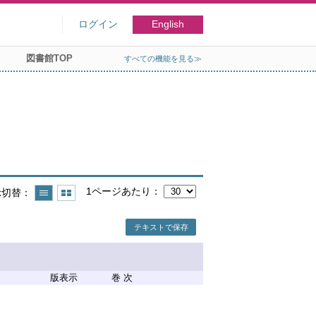
ログイン
English
図書館TOP
すべての機能を見る≫
1ページあたり
示切替
テキストで保存
版表示
巻 次