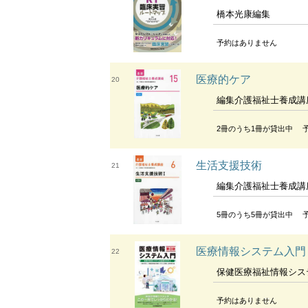
橋本光康編集
予約はありません
医療的ケア
20
編集介護福祉士養成講
2冊のうち1冊が貸出中
生活支援技術
21
編集介護福祉士養成講
5冊のうち5冊が貸出中
医療情報システム入門
22
保健医療福祉情報シス
予約はありません