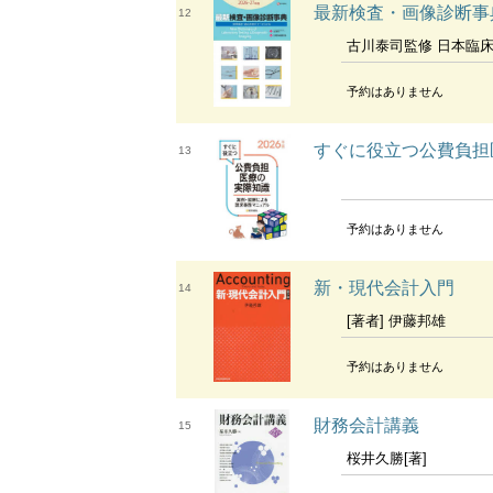
最新検査・画像診断事
12
古川泰司監修 日本臨
予約はありません
すぐに役立つ公費負担
13
予約はありません
新・現代会計入門
14
[著者] 伊藤邦雄
予約はありません
財務会計講義
15
桜井久勝[著]