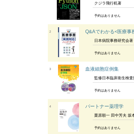
クジラ飛行机著
予約はありません
Q&Aでわかる<医療事
2
日本病院事務研究会著
予約はありません
血液細胞症例集
3
監修日本臨床衛生検査
予約はありません
パートナー薬理学
4
栗原順一 田中芳夫 坂
予約はありません