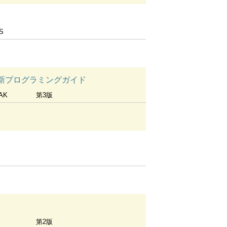
S
aceの最新プログラミングガイド
TAK
第3版
第2版