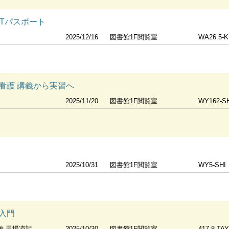
ITパスポート
2025/12/16
図書館1F閲覧室
WA26.5-K
看護 講義から実習へ
2025/11/20
図書館1F閲覧室
WY162-S
2025/10/31
図書館1F閲覧室
WY5-SHI
入門
林茂雄 馬場凉訳
2025/10/30
図書館1F閲覧室
417.8-TA