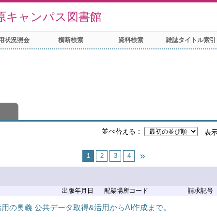
原キャンパス図書館
用状況照会
横断検索
資料検索
雑誌タイトル索引
並べ替える
表
1
2
3
4
出版年月日
配架場所コード
請求記号
ータ活用の奥義 公共データ取得&活用からAI作成まで。