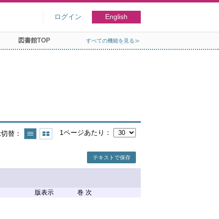
ログイン
English
図書館TOP
すべての機能を見る≫
1ページあたり
示切替
テキストで保存
版表示
巻 次