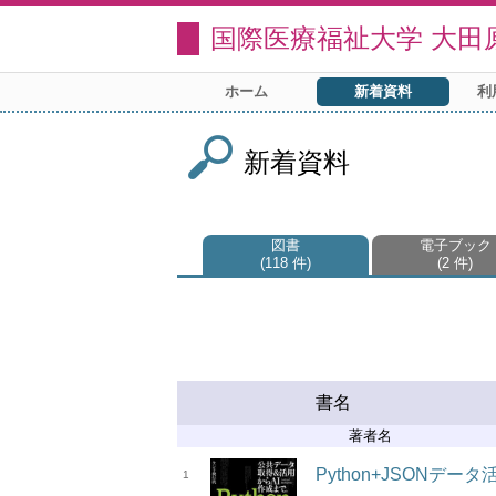
国際医療福祉大学 大田
ホーム
新着資料
利
新着資料
図書
電子ブック
118 件
2 件
書名
著者名
Python+JSONデ
1