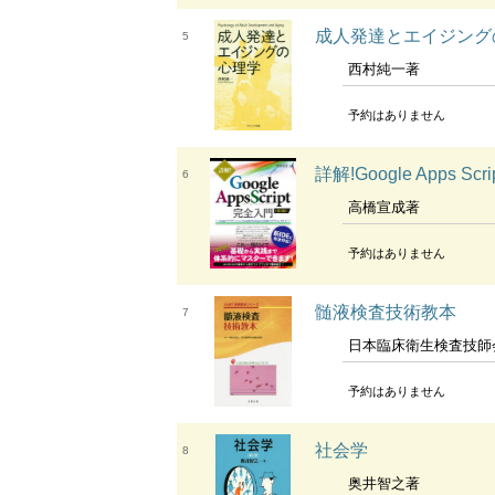
成人発達とエイジング
5
西村純一著
予約はありません
詳解!Google Apps
6
高橋宣成著
予約はありません
髄液検査技術教本
7
日本臨床衛生検査技師
予約はありません
社会学
8
奥井智之著