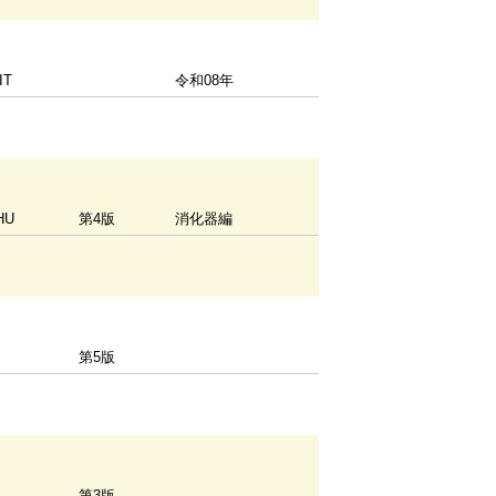
IT
令和08年
HU
第4版
消化器編
第5版
Y
第3版