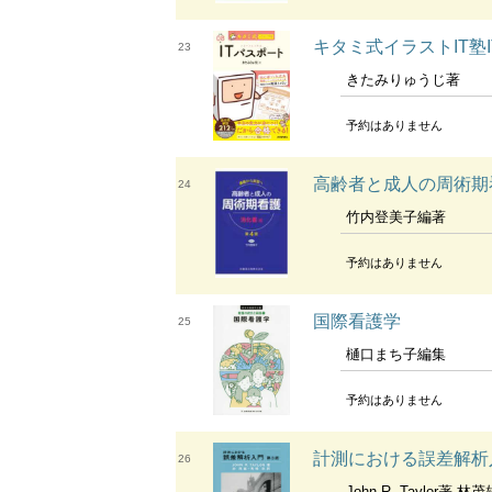
キタミ式イラストIT塾
23
きたみりゅうじ著
予約はありません
高齢者と成人の周術期
24
竹内登美子編著
予約はありません
国際看護学
25
樋口まち子編集
予約はありません
計測における誤差解析
26
John R. Taylor著 