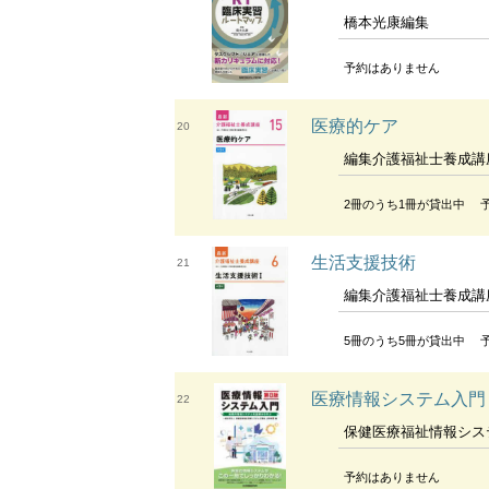
橋本光康編集
予約はありません
医療的ケア
20
編集介護福祉士養成講
2冊のうち1冊が貸出中
生活支援技術
21
編集介護福祉士養成講
5冊のうち5冊が貸出中
医療情報システム入門
22
保健医療福祉情報シス
予約はありません