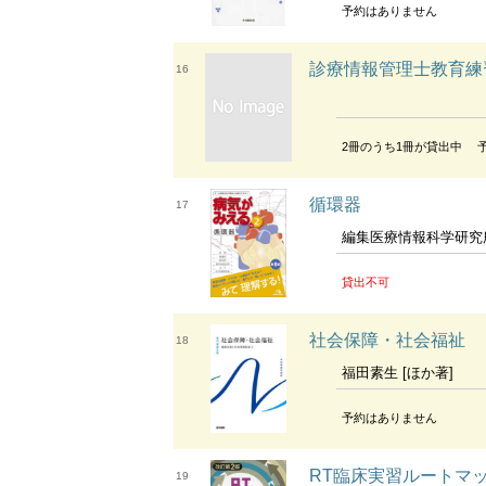
予約はありません
診療情報管理士教育練
16
2冊のうち1冊が貸出中
循環器
17
編集医療情報科学研究
貸出不可
社会保障・社会福祉
18
福田素生 [ほか著]
予約はありません
RT臨床実習ルートマップ A route
19