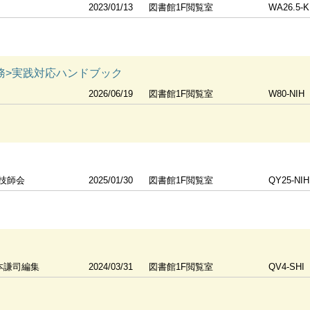
2023/01/13
図書館1F閲覧室
WA26.5-
務>実践対応ハンドブック
2026/06/19
図書館1F閲覧室
W80-NIH
技師会
2025/01/30
図書館1F閲覧室
QY25-NIH
本謙司編集
2024/03/31
図書館1F閲覧室
QV4-SHI