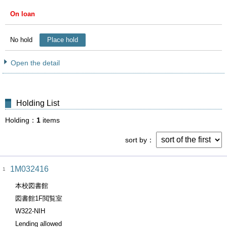
On loan
No hold
Place hold
Open the detail
Holding List
Holding
1
items
sort by
1M032416
1
本校図書館
図書館1F閲覧室
W322-NIH
Lending allowed