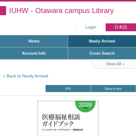
IUHW - Otawara campus Library
Login
日本語
Home
Newly Arrived
Account Info
Cross Search
Show All
Back to Newly Arrived
RIS
Save in text