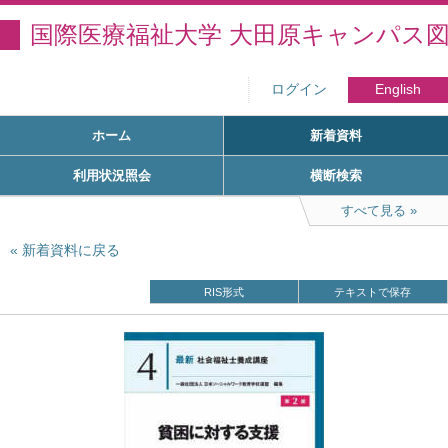
国際医療福祉大学 大田原キャンパス
ログイン
English
ホーム
新着資料
利用状況照会
横断検索
すべて見る
新着資料に戻る
RIS形式
テキストで保存