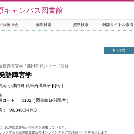
原キャンパス図書館
用状況照会
横断検索
資料検索
雑誌タイトル索引
RIS形式
語聴覚障害学 / 藤田郁代シリーズ監修
発語障害学
紀 小澤由嗣 執筆西澤典子 [ほか]
院
所コード
0101
図書館1F閲覧室
号
WL340.3-HYO
は「紀伊國屋書店」のものを使用しています。
リックすると紀伊國屋書店のオンラインストアの詳細ページを表示します。