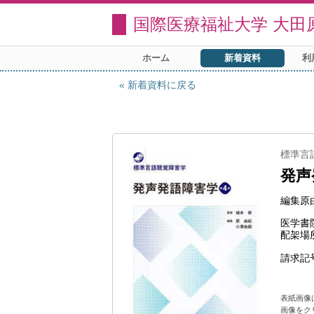
国際医療福祉大学 大田
ホーム
新着資料
利
新着資料に戻る
標準言
発声
編集原由
医学書
配架場
請求記
表紙画像
画像をク