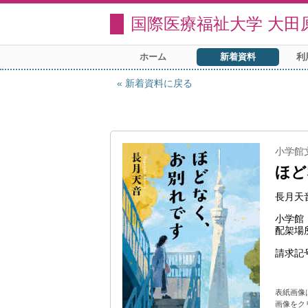
国際医療福祉大学 大田
ホーム
新着資料
利
新着資料に戻る
小学館文庫
ほど
長月天
小学館
配架場
請求記
表紙画像
画像をク