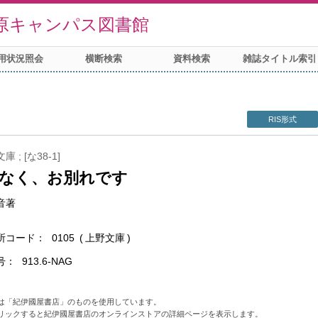
原キャンパス図書館
用状況照会
横断検索
資料検索
雑誌タイトル索引
RIS形式
 ; [な38-1]
なく、お別れです
音著
所コード
0105
上野文庫
号
913.6-NAG
は「紀伊國屋書店」のものを使用しています。
リックすると紀伊國屋書店のオンラインストアの詳細ページを表示します。