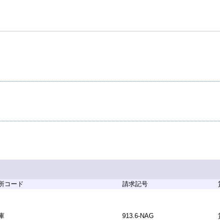
所コード
請求記号
庫
913.6-NAG