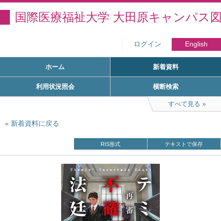
国際医療福祉大学 大田原キャンパス
ログイン
English
ホーム
新着資料
利用状況照会
横断検索
すべて見る
新着資料に戻る
RIS形式
テキストで保存