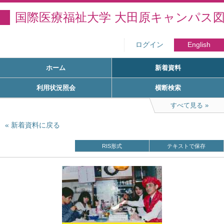
国際医療福祉大学 大田原キャンパス
ログイン
English
ホーム
新着資料
利用状況照会
横断検索
すべて見る
新着資料に戻る
RIS形式
テキストで保存