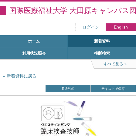
国際医療福祉大学 大田原キャンパス
ログイン
English
ホーム
新着資料
利用状況照会
横断検索
すべて見る
新着資料に戻る
RIS形式
テキストで保存