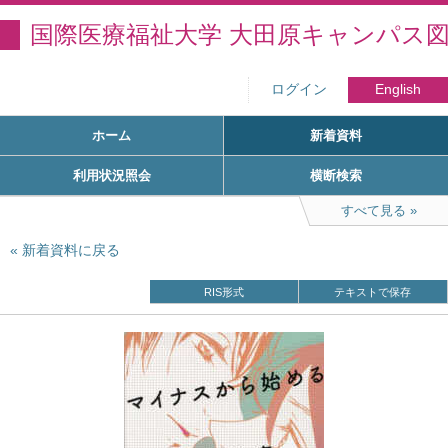
国際医療福祉大学 大田原キャンパス
ログイン
English
ホーム
新着資料
利用状況照会
横断検索
すべて見る
新着資料に戻る
RIS形式
テキストで保存