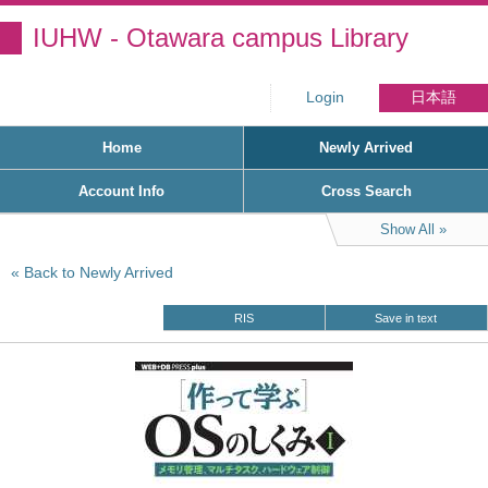
IUHW - Otawara campus Library
Login
日本語
Home
Newly Arrived
Account Info
Cross Search
Show All
Back to Newly Arrived
RIS
Save in text