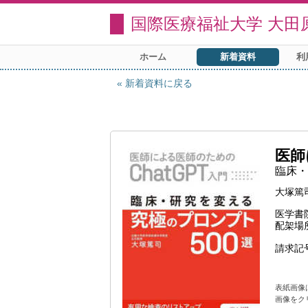
国際医療福祉大学 大田
ホーム
新着資料
利
新着資料に戻る
医師
臨床・
大塚篤
医学書
配架場
請求記
表紙画像
画像をク