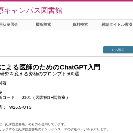
原キャンパス図書館
用状況照会
横断検索
資料検索
雑誌タイトル索引
RIS形式
による医師のためのChatGPT入門
研究を変える究極のプロンプト500選
司著
院
所コード
0101
図書館1F閲覧室
号
W26.5-OTS
は「紀伊國屋書店」のものを使用しています。
リックすると紀伊國屋書店のオンラインストアの詳細ページを表示します。