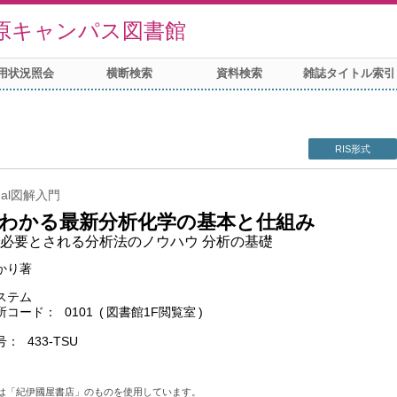
原キャンパス図書館
用状況照会
横断検索
資料検索
雑誌タイトル索引
RIS形式
nual図解入門
わかる最新分析化学の基本と仕組み
必要とされる分析法のノウハウ 分析の基礎
かり著
ステム
所コード
0101
図書館1F閲覧室
号
433-TSU
は「紀伊國屋書店」のものを使用しています。