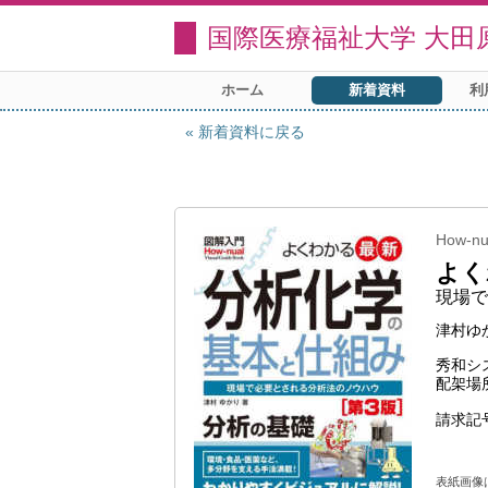
国際医療福祉大学 大田
ホーム
新着資料
利
新着資料に戻る
How-
よく
現場で
津村ゆ
秀和シ
配架場
請求記
表紙画像