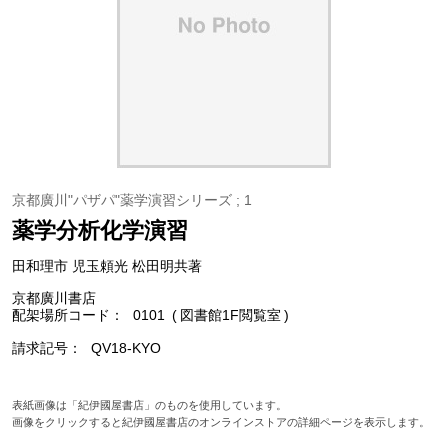
京都廣川"パザパ"薬学演習シリーズ ; 1
薬学分析化学演習
田和理市 児玉頼光 松田明共著
京都廣川書店
配架場所コード
0101
図書館1F閲覧室
請求記号
QV18-KYO
表紙画像は「紀伊國屋書店」のものを使用しています。
画像をクリックすると紀伊國屋書店のオンラインストアの詳細ページを表示します。