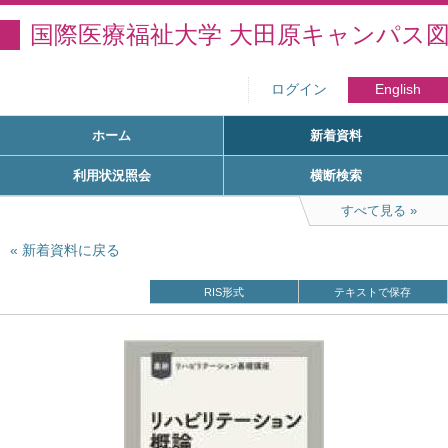
国際医療福祉大学 大田原キャンパス
ログイン
English
ホーム
新着資料
利用状況照会
横断検索
すべて見る
新着資料に戻る
RIS形式
テキストで保存