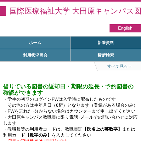
国際医療福祉大学 大田原キャンパス
English
ホーム
新着資料
利用状況照会
横断検索
すべて見る
借りている図書の返却日・期限の延長・予約図書の
確認ができます
・学生の初期のログインPWは入学時に配布したものです

　その他の方は生年月日（8桁）となります（登録がある場合のみ）

・PWを忘れた･分からない場合はカウンターまで申し出てください

・大田原キャンパス教職員に限り電話･メールでの問い合わせに対応
します

・教職員等の利用者コードは、教職員証
【氏名上の英数字】
または
利用カード
【数字のみ】