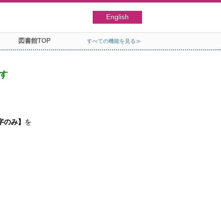
English
図書館TOP
すべての機能を見る≫
す
字のみ】
を