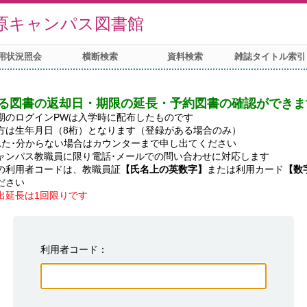
原キャンパス図書館
用状況照会
横断検索
資料検索
雑誌タイトル索引
る図書の返却日・期限の延長・予約図書の確認ができま
期のログインPWは入学時に配布したものです

方は生年月日（8桁）となります（登録がある場合のみ）

れた･分からない場合はカウンターまで申し出てください

ャンパス教職員に限り電話･メールでの問い合わせに対応します

の利用者コードは、教職員証
【氏名上の英数字】
または利用カード
【数
出延長は1回限りです
利用者コード