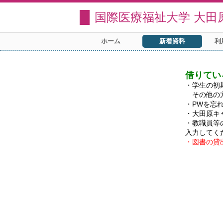
国際医療福祉大学 大田
ホーム
新着資料
利
借りてい
・学生の初
　その他の
・PWを忘
・大田原キ
・教職員等
・図書の貸