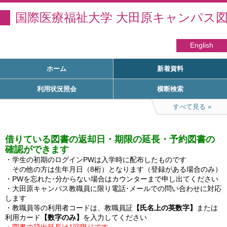
国際医療福祉大学 大田原キャンパス
English
ホーム
新着資料
利用状況照会
横断検索
すべて見る
借りている図書の返却日・期限の延長・予約図書の
確認ができます
・学生の初期のログインPWは入学時に配布したものです

　その他の方は生年月日（8桁）となります（登録がある場合のみ）

・PWを忘れた･分からない場合はカウンターまで申し出てください

・大田原キャンパス教職員に限り電話･メールでの問い合わせに対応
します

・教職員等の利用者コードは、教職員証
【氏名上の英数字】
または
利用カード
【数字のみ】