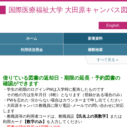
国際医療福祉大学 大田原キャンパス
English
ホーム
新着資料
利用状況照会
横断検索
すべて見る
借りている図書の返却日・期限の延長・予約図書の
確認ができます
・学生の初期のログインPWは入学時に配布したものです

　その他の方は生年月日（8桁）となります（登録がある場合のみ）

・PWを忘れた･分からない場合はカウンターまで申し出てください

・大田原キャンパス教職員に限り電話･メールでの問い合わせに対応
します

・教職員等の利用者コードは、教職員証
【氏名上の英数字】
または
利用カード
【数字のみ】