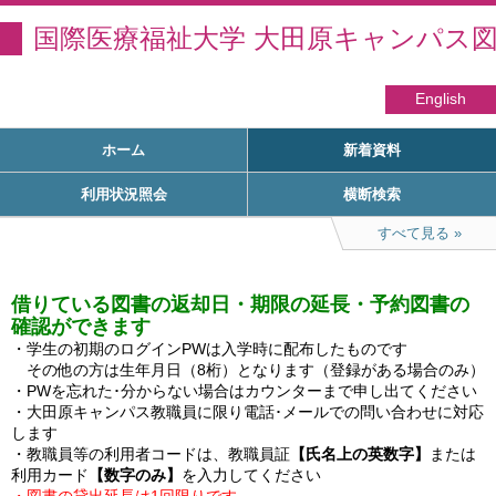
国際医療福祉大学 大田原キャンパス
English
ホーム
新着資料
利用状況照会
横断検索
すべて見る
借りている図書の返却日・期限の延長・予約図書の
確認ができます
・学生の初期のログインPWは入学時に配布したものです

　その他の方は生年月日（8桁）となります（登録がある場合のみ）

・PWを忘れた･分からない場合はカウンターまで申し出てください

・大田原キャンパス教職員に限り電話･メールでの問い合わせに対応
します

・教職員等の利用者コードは、教職員証
【氏名上の英数字】
または
利用カード
【数字のみ】