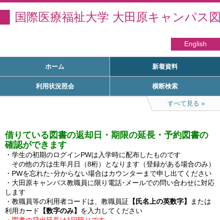
国際医療福祉大学 大田原キャンパス
English
ホーム
新着資料
利用状況照会
横断検索
すべて見る
借りている図書の返却日・期限の延長・予約図書の
確認ができます
・学生の初期のログインPWは入学時に配布したものです

　その他の方は生年月日（8桁）となります（登録がある場合のみ）

・PWを忘れた･分からない場合はカウンターまで申し出てください

・大田原キャンパス教職員に限り電話･メールでの問い合わせに対応
します

・教職員等の利用者コードは、教職員証
【氏名上の英数字】
または
利用カード
【数字のみ】