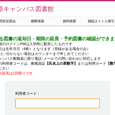
原キャンパス図書館
用状況照会
横断検索
資料検索
雑誌タイトル索引
る図書の返却日・期限の延長・予約図書の確認ができま
期のログインPWは入学時に配布したものです

方は生年月日（8桁）となります（登録がある場合のみ）

れた･分からない場合はカウンターまで申し出てください

ャンパス教職員に限り電話･メールでの問い合わせに対応します

の利用者コードは、教職員証
【氏名上の英数字】
または利用カード
【数
出延長は1回限りです
利用者コード