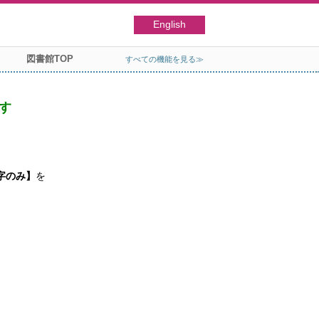
English
図書館TOP
すべての機能を見る≫
す
字のみ】
を