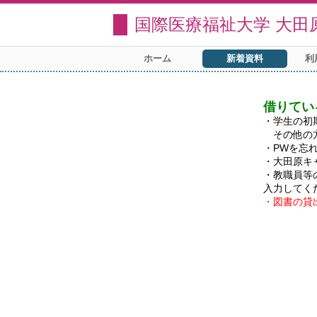
国際医療福祉大学 大田
ホーム
新着資料
利
借りてい
・学生の初
　その他の
・PWを忘
・大田原キ
・教職員等
・図書の貸