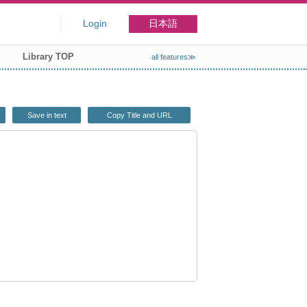
Login
日本語
Library TOP
all features≫
Save in text
Copy Title and URL