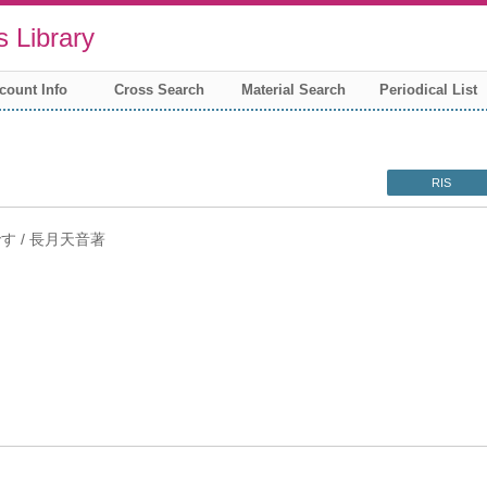
 Library
count Info
Cross Search
Material Search
Periodical List
RIS
です / 長月天音著