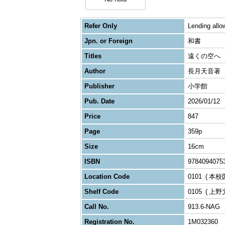
Refer Only
Lending allo
Jpn. or Foreign
和書
Titles
遠くの空へ
Author
長月天音著
Publisher
小学館
Pub. Date
2026/01/12
Price
847
Page
359p
Size
16cm
ISBN
9784094075
Location Code
0101
本校
Shelf Code
0105
上野
Call No.
913.6-NAG
Registration No.
1M032360