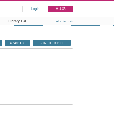
Login
日本語
Library TOP
all features≫
Save in text
Copy Title and URL