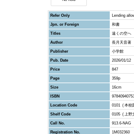
Refer Only
Lending allo
Jpn. or Foreign
和書
Titles
遠くの空へ
Author
長月天音著
Publisher
小学館
Pub. Date
2026/01/12
Price
847
Page
359p
Size
16cm
ISBN
9784094075
Location Code
0101
本校
Shelf Code
0105
上野
Call No.
913.6-NAG
Registration No.
1M032360