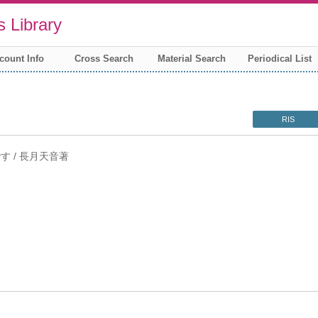
 Library
count Info
Cross Search
Material Search
Periodical List
RIS
です / 長月天音著