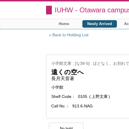
IUHW - Otawara campus
Home
Newly Arrived
Ac
Back to Holding List
小学館文庫 ; [な38-5] . ほどなく、お別れ
遠くの空へ
長月天音著
小学館
Shelf Code
0105
上野文庫
Call No.
913.6-NAG
No hold