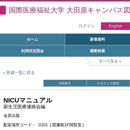
国際医療福祉大学 大田原キャンパス
ログイン
English
ホーム
新着資料
利用状況照会
横断検索
すべて見る
所蔵一覧に戻る
RIS形式
テキストで保存
NICUマニュアル
新生児医療連絡会編
金原出版
配架場所コード
0101
図書館1F閲覧室