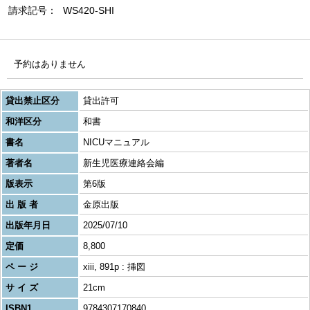
請求記号
WS420-SHI
予約はありません
貸出禁止区分
貸出許可
和洋区分
和書
書名
NICUマニュアル
著者名
新生児医療連絡会編
版表示
第6版
出 版 者
金原出版
出版年月日
2025/07/10
定価
8,800
ペ ー ジ
xiii, 891p : 挿図
サ イ ズ
21cm
ISBN1
9784307170840