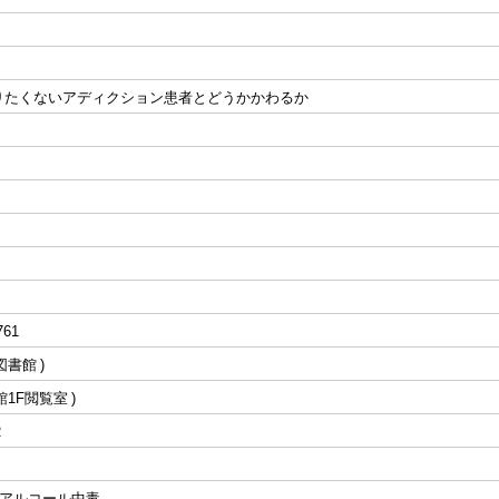
りたくないアディクション患者とどうかかわるか
761
図書館
館1F閲覧室
R
 アルコール中毒