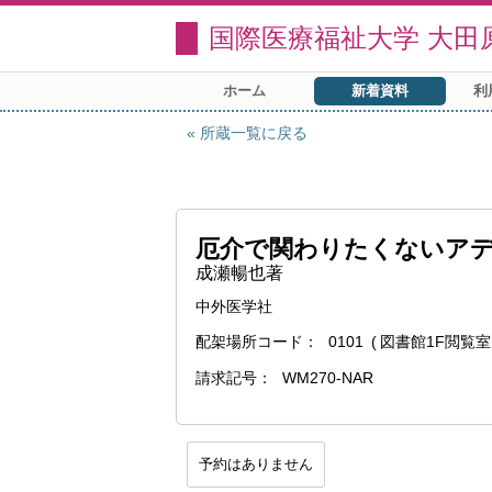
国際医療福祉大学 大田
ホーム
新着資料
利
所蔵一覧に戻る
厄介で関わりたくないア
成瀬暢也著
中外医学社
配架場所コード
0101
図書館1F閲覧室
請求記号
WM270-NAR
予約はありません