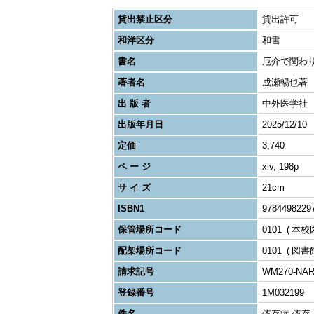
貸出禁止区分
貸出許可
和洋区分
和書
書名
厄介で関わ
著者名
成瀬暢也著
出 版 者
中外医学社
出版年月日
2025/12/10
定価
3,740
ペ ー ジ
xiv, 198p
サ イ ズ
21cm
ISBN1
9784498229
保管場所コード
0101
本校
配架場所コード
0101
図書
請求記号
WM270-NA
登録番号
1M032199
件名
依存症 依存