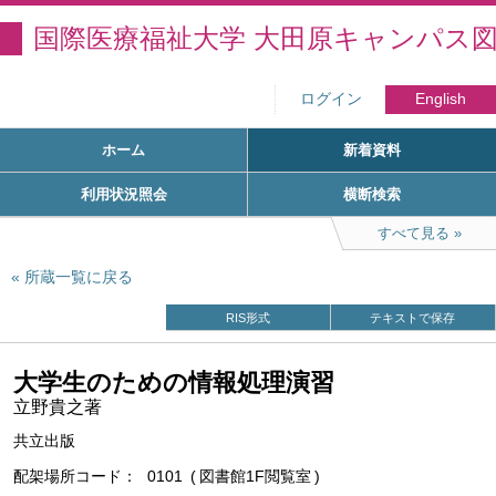
国際医療福祉大学 大田原キャンパス
ログイン
English
ホーム
新着資料
利用状況照会
横断検索
すべて見る
所蔵一覧に戻る
RIS形式
テキストで保存
大学生のための情報処理演習
立野貴之著
共立出版
配架場所コード
0101
図書館1F閲覧室