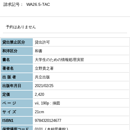
請求記号
WA26.5-TAC
予約はありません
貸出禁止区分
貸出許可
和洋区分
和書
書名
大学生のための情報処理演習
著者名
立野貴之著
出 版 者
共立出版
出版年月日
2021/02/25
定価
2,420
ペ ー ジ
vii, 190p : 挿図
サ イ ズ
21cm
ISBN1
9784320124677
保管場所コード
0101
本校図書館