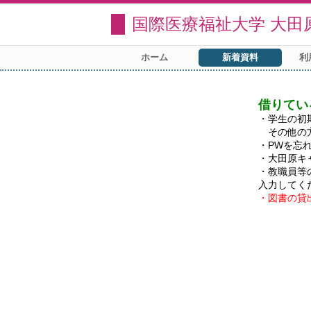
国際医療福祉大学 大田
ホーム
新着資料
利
借りてい
・学生の初
　その他の
・PWを忘
・大田原キ
・教職員等
・図書の貸