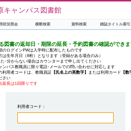
原キャンパス図書館
用状況照会
横断検索
資料検索
雑誌タイトル索引
る図書の返却日・期限の延長・予約図書の確認ができま
期のログインPWは入学時に配布したものです

方は生年月日（8桁）となります（登録がある場合のみ）

れた･分からない場合はカウンターまで申し出てください

ャンパス教職員に限り電話･メールでの問い合わせに対応します

の利用者コードは、教職員証
【氏名上の英数字】
または利用カード
【数
出延長は1回限りです
利用者コード