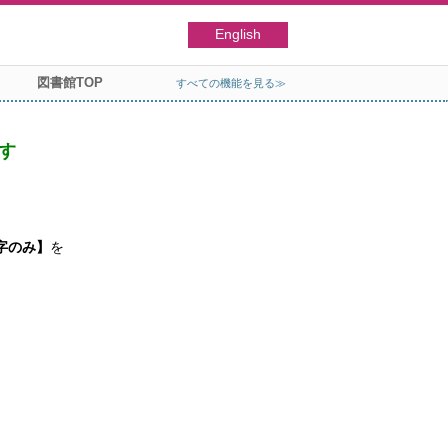
English
図書館TOP
すべての機能を見る≫
す
字のみ】
を