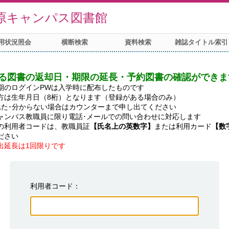
原キャンパス図書館
用状況照会
横断検索
資料検索
雑誌タイトル索引
る図書の返却日・期限の延長・予約図書の確認ができま
期のログインPWは入学時に配布したものです

方は生年月日（8桁）となります（登録がある場合のみ）

れた･分からない場合はカウンターまで申し出てください

ャンパス教職員に限り電話･メールでの問い合わせに対応します

の利用者コードは、教職員証
【氏名上の英数字】
または利用カード
【数
出延長は1回限りです
利用者コード