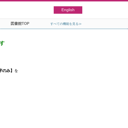
English
図書館TOP
すべての機能を見る≫
す
字のみ】
を