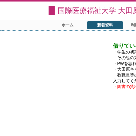
国際医療福祉大学 大田
ホーム
新着資料
利
借りてい
・学生の初
　その他の
・PWを忘
・大田原キ
・教職員等
・図書の貸