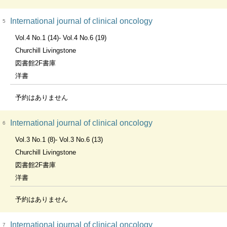
International journal of clinical oncology
5
Vol.4 No.1 (14)- Vol.4 No.6 (19)
Churchill Livingstone
図書館2F書庫
洋書
予約はありません
International journal of clinical oncology
6
Vol.3 No.1 (8)- Vol.3 No.6 (13)
Churchill Livingstone
図書館2F書庫
洋書
予約はありません
International journal of clinical oncology
7