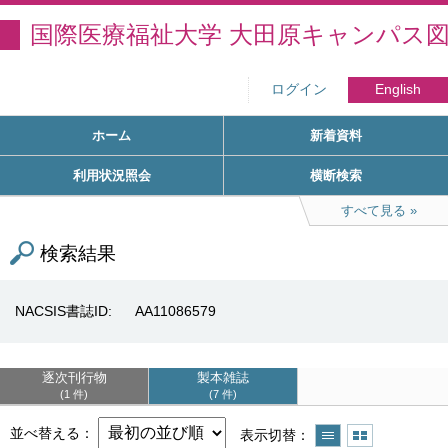
国際医療福祉大学 大田原キャンパス
ログイン
English
ホーム
新着資料
利用状況照会
横断検索
すべて見る
検索結果
NACSIS書誌ID
AA11086579
逐次刊行物
製本雑誌
1 件
7 件
並べ替える
表示切替