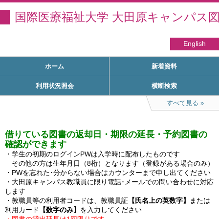
国際医療福祉大学 大田原キャンパス
English
ホーム
新着資料
利用状況照会
横断検索
すべて見る
借りている図書の返却日・期限の延長・予約図書の
確認ができます
・学生の初期のログインPWは入学時に配布したものです

　その他の方は生年月日（8桁）となります（登録がある場合のみ）

・PWを忘れた･分からない場合はカウンターまで申し出てください

・大田原キャンパス教職員に限り電話･メールでの問い合わせに対応
します

・教職員等の利用者コードは、教職員証
【氏名上の英数字】
または
利用カード
【数字のみ】