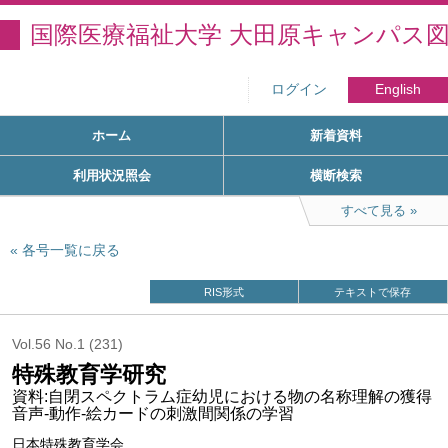
国際医療福祉大学 大田原キャンパス
ログイン
English
ホーム
新着資料
利用状況照会
横断検索
すべて見る
各号一覧に戻る
RIS形式
テキストで保存
Vol.56 No.1 (231)
特殊教育学研究
資料:自閉スペクトラム症幼児における物の名称理解の獲得
音声-動作-絵カードの刺激間関係の学習
日本特殊教育学会