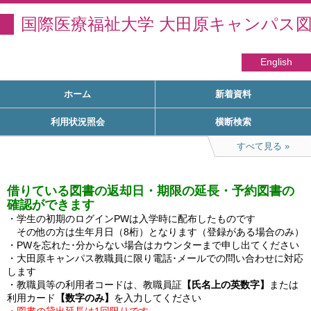
国際医療福祉大学 大田原キャンパス
English
ホーム
新着資料
利用状況照会
横断検索
すべて見る
借りている図書の返却日・期限の延長・予約図書の
確認ができます
・学生の初期のログインPWは入学時に配布したものです

　その他の方は生年月日（8桁）となります（登録がある場合のみ）

・PWを忘れた･分からない場合はカウンターまで申し出てください

・大田原キャンパス教職員に限り電話･メールでの問い合わせに対応
します

・教職員等の利用者コードは、教職員証
【氏名上の英数字】
または
利用カード
【数字のみ】