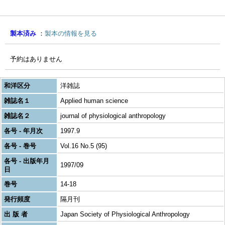
製本済み
製本の情報を見る
予約はありません
和洋区分
洋雑誌
雑誌名１
Applied human science
雑誌名２
journal of physiological anthropology
各号 - 年月次
1997.9
各号 - 巻号
Vol.16 No.5 (95)
各号 - 出版年月
1997/09
日
巻号
14-18
発行頻度
隔月刊
出 版 者
Japan Society of Physiological Anthropology