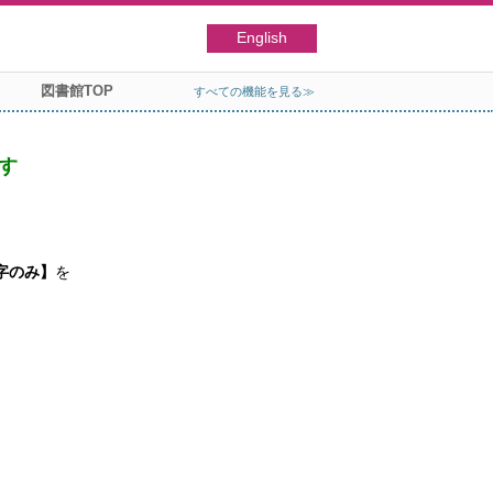
English
図書館TOP
すべての機能を見る≫
す
字のみ】
を