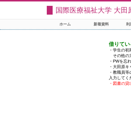
国際医療福祉大学 大田
ホーム
新着資料
利
借りてい
・学生の初
　その他の
・PWを忘
・大田原キ
・教職員等
・図書の貸