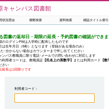
原キャンパス図書館
用状況照会
横断検索
資料検索
雑誌タイトル索引
る図書の返却日・期限の延長・予約図書の確認ができま
期のログインPWは入学時に配布したものです

方は生年月日（8桁）となります（登録がある場合のみ）

れた･分からない場合はカウンターまで申し出てください

ャンパス教職員に限り電話･メールでの問い合わせに対応します

の利用者コードは、教職員証
【氏名上の英数字】
または利用カード
【数
出延長は1回限りです
利用者コード