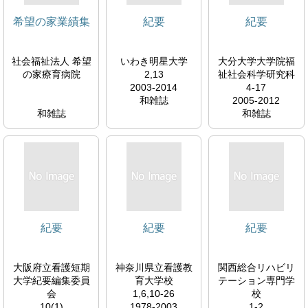
希望の家業績集
紀要
紀要
社会福祉法人 希望
いわき明星大学
大分大学大学院福
の家療育病院
2,13
祉社会科学研究科
2003-2014
4-17
和雑誌
2005-2012
和雑誌
和雑誌
http://ir.lib.oita-
u.ac.jp/dspace/ha
ndle/10559/14162
紀要
紀要
紀要
大阪府立看護短期
神奈川県立看護教
関西総合リハビリ
大学紀要編集委員
育大学校
テーション専門学
会
1,6,10-26
校
10(1)
1978-2003
1-2