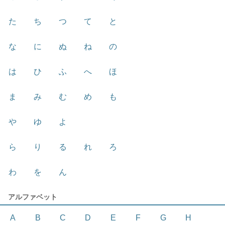
た
ち
つ
て
と
な
に
ぬ
ね
の
は
ひ
ふ
へ
ほ
ま
み
む
め
も
や
ゆ
よ
ら
り
る
れ
ろ
わ
を
ん
アルファベット
A
B
C
D
E
F
G
H