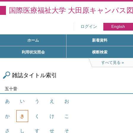
国際医療福祉大学 大田原キャンパス
ログイン
English
ホーム
新着資料
利用状況照会
横断検索
すべて見る
雑誌タイトル索引
五十音
あ
い
う
え
お
か
き
く
け
こ
さ
し
す
せ
そ