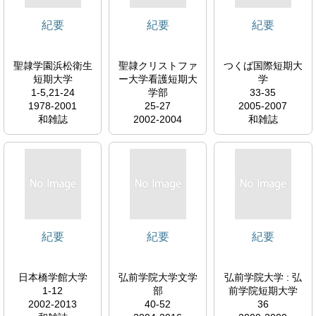
紀要
紀要
紀要
聖隷学園浜松衛生
聖隷クリストファ
つくば国際短期大
短期大学
ー大学看護短期大
学
1-5,21-24
学部
33-35
1978-2001
25-27
2005-2007
和雑誌
2002-2004
和雑誌
和雑誌
紀要
紀要
紀要
日本橋学館大学
弘前学院大学文学
弘前学院大学 : 弘
1-12
部
前学院短期大学
2002-2013
40-52
36