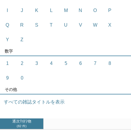
I
J
K
L
M
N
O
P
Q
R
S
T
U
V
W
X
Y
Z
数字
1
2
3
4
5
6
7
8
9
0
その他
すべての雑誌タイトルを表示
逐次刊行物
82 件