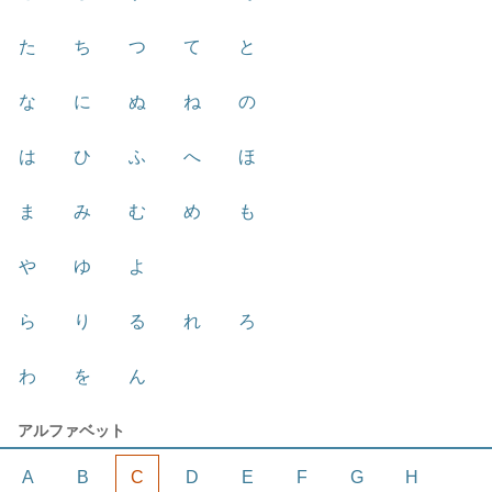
た
ち
つ
て
と
な
に
ぬ
ね
の
は
ひ
ふ
へ
ほ
ま
み
む
め
も
や
ゆ
よ
ら
り
る
れ
ろ
わ
を
ん
アルファベット
A
B
C
D
E
F
G
H