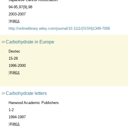
94-95,97(9),98
2003-2007
洋雑誌
http://onlinelibrary.wiley.com/journal/10.1111/(ISSN)1349-7006
Carbohydrate in Europe
18
Destec
15-28
1996-2000
洋雑誌
Carbohydrate letters
19
Harwood Academic Publishers
1-2
1994-1997
洋雑誌