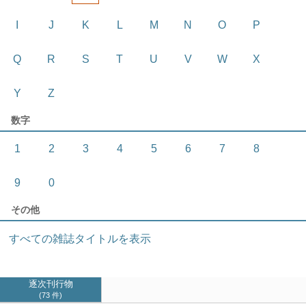
I
J
K
L
M
N
O
P
Q
R
S
T
U
V
W
X
Y
Z
数字
1
2
3
4
5
6
7
8
9
0
その他
すべての雑誌タイトルを表示
逐次刊行物
73 件