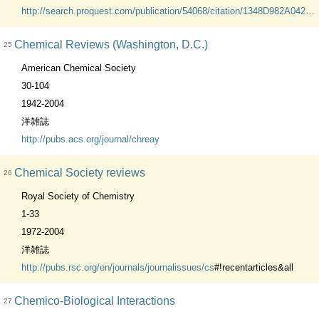
http://search.proquest.com/publication/54068/citation/1348D982A0429FAB99A/1?accountid=45634
Chemical Reviews (Washington, D.C.)
25
American Chemical Society
30-104
1942-2004
洋雑誌
http://pubs.acs.org/journal/chreay
Chemical Society reviews
26
Royal Society of Chemistry
1-33
1972-2004
洋雑誌
http://pubs.rsc.org/en/journals/journalissues/cs
#!recentarticles&all
Chemico-Biological Interactions
27