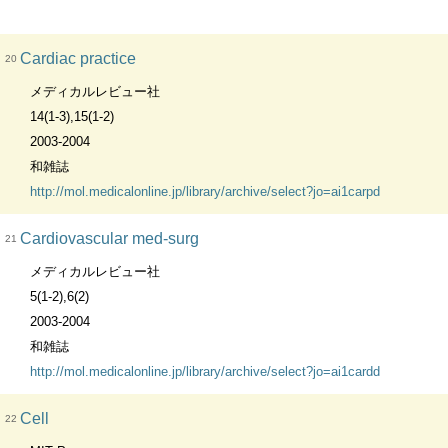
Cardiac practice
20
メディカルレビュー社
14(1-3),15(1-2)
2003-2004
和雑誌
http://mol.medicalonline.jp/library/archive/select?jo=ai1carpd
Cardiovascular med-surg
21
メディカルレビュー社
5(1-2),6(2)
2003-2004
和雑誌
http://mol.medicalonline.jp/library/archive/select?jo=ai1cardd
Cell
22