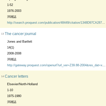
1-52
1976-2003
洋雑誌
http://search.proquest.com/publication/48449/citation/1348D97CA287B4E0133/1?accountid=45634
The cancer journal
13
Jones and Bartlett
14(1)
2008-2008
洋雑誌
http://gateway.proquest.com/openurl?url_ver=Z39.88-2004&res_dat=xri:pqm&rft_val_fmt=info:ofi/fmt:kev:mtx:journal&genre=journal&req_dat=xri:pqil:pq_clntid=45634&svc_dat=xri:pqil:context=title&rft_dat=xri:pqd:PMID=26189
Cancer letters
14
Elsevier/North-Holland
1-10
1975-1980
洋雑誌