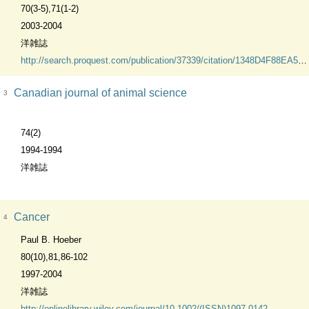
70(3-5),71(1-2)
2003-2004
洋雑誌
http://search.proquest.com/publication/37339/citation/1348D4F88EA5B0AF287/1?accountid=45634
Canadian journal of animal science
3
74(2)
1994-1994
洋雑誌
Cancer
4
Paul B. Hoeber
80(10),81,86-102
1997-2004
洋雑誌
http://onlinelibrary.wiley.com/journal/10.1002/(ISSN)1097-0142