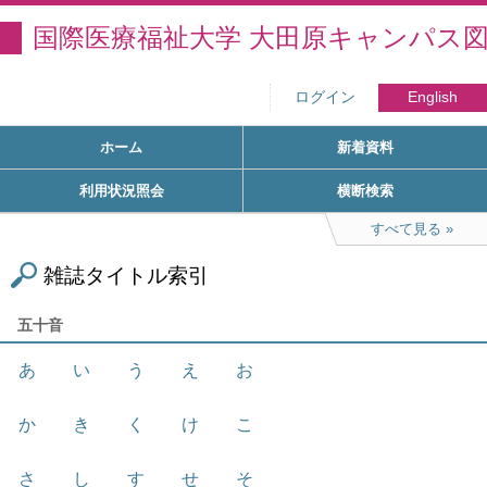
国際医療福祉大学 大田原キャンパス
ログイン
English
ホーム
新着資料
利用状況照会
横断検索
すべて見る
雑誌タイトル索引
五十音
あ
い
う
え
お
か
き
く
け
こ
さ
し
す
せ
そ