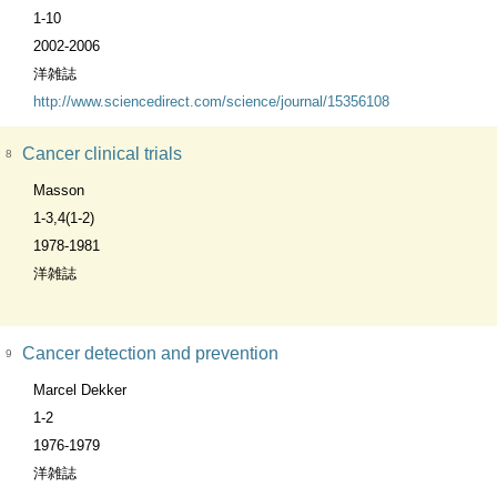
1-10
2002-2006
洋雑誌
http://www.sciencedirect.com/science/journal/15356108
Cancer clinical trials
8
Masson
1-3,4(1-2)
1978-1981
洋雑誌
Cancer detection and prevention
9
Marcel Dekker
1-2
1976-1979
洋雑誌