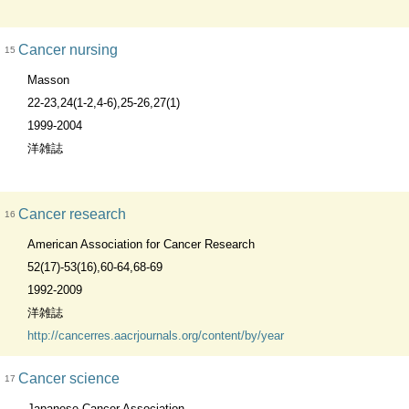
Cancer nursing
15
Masson
22-23,24(1-2,4-6),25-26,27(1)
1999-2004
洋雑誌
Cancer research
16
American Association for Cancer Research
52(17)-53(16),60-64,68-69
1992-2009
洋雑誌
http://cancerres.aacrjournals.org/content/by/year
Cancer science
17
Japanese Cancer Association