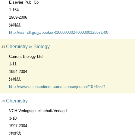
Elsevier Pub. Co
1-164
1969-2006
洋雑誌
http://iss.ndl.go.jp/books/R100000002-I000000128671-00
Chemistry & Biology
28
Current Biology Ltd.
1-11
1994-2004
洋雑誌
http://www.sciencedirect.com/science/journal/10745521
Chemistry
29
VCH Verlagsgesellschaft/Verlag I
3-10
1997-2004
洋雑誌