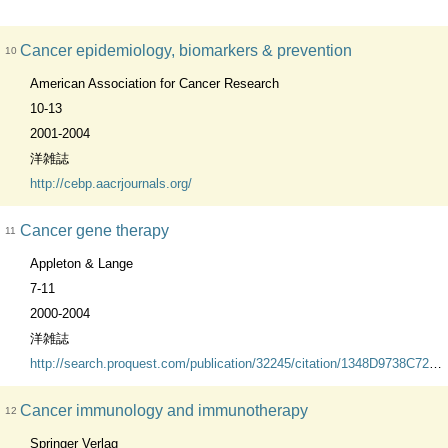
Cancer epidemiology, biomarkers & prevention
10
American Association for Cancer Research
10-13
2001-2004
洋雑誌
http://cebp.aacrjournals.org/
Cancer gene therapy
11
Appleton & Lange
7-11
2000-2004
洋雑誌
http://search.proquest.com/publication/32245/citation/1348D9738C7287703A9/1?accountid=45634
Cancer immunology and immunotherapy
12
Springer Verlag