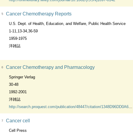
Cancer Chemotherapy Reports
5
U.S. Dept. of Health, Education, and Welfare, Public Health Service
1-11,13-34,36-59
1959-1975
洋雑誌
Cancer Chemotherapy and Pharmacology
6
Springer Verlag
30-48
1992-2001
洋雑誌
http://search.proquest.com/publication/48447/citation/1348D96DD0A6210BD85/1?accountid=45634
Cancer cell
7
Cell Press