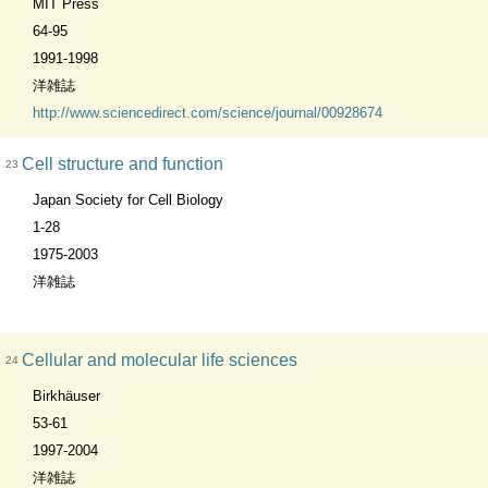
MIT Press
64-95
1991-1998
洋雑誌
http://www.sciencedirect.com/science/journal/00928674
Cell structure and function
23
Japan Society for Cell Biology
1-28
1975-2003
洋雑誌
Cellular and molecular life sciences
24
Birkhäuser
53-61
1997-2004
洋雑誌