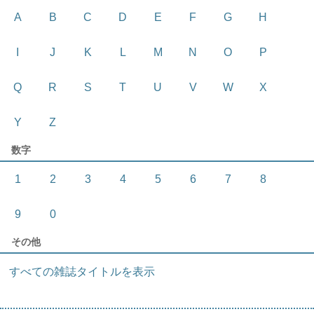
A
B
C
D
E
F
G
H
I
J
K
L
M
N
O
P
Q
R
S
T
U
V
W
X
Y
Z
数字
1
2
3
4
5
6
7
8
9
0
その他
すべての雑誌タイトルを表示