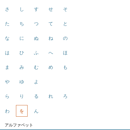
さ
し
す
せ
そ
た
ち
つ
て
と
な
に
ぬ
ね
の
は
ひ
ふ
へ
ほ
ま
み
む
め
も
や
ゆ
よ
ら
り
る
れ
ろ
わ
を
ん
アルファベット