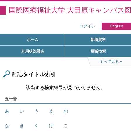
国際医療福祉大学 大田原キャンパス
ログイン
English
ホーム
新着資料
利用状況照会
横断検索
すべて見る
雑誌タイトル索引
該当する検索結果が見つかりません。
五十音
あ
い
う
え
お
か
き
く
け
こ