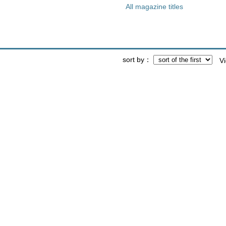
All magazine titles
sort by
V