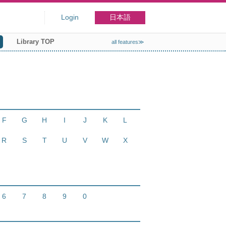
Login
日本語
Library TOP
all features≫
F
G
H
I
J
K
L
R
S
T
U
V
W
X
6
7
8
9
0