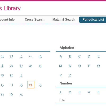
 Library
count Info
Cross Search
Material Search
Periodical List
Alphabet
は
ひ
ふ
へ
ほ
A
B
C
D
E
ま
み
む
め
も
M
N
O
P
Q
や
ゆ
よ
Y
Z
Number
ら
り
る
れ
ろ
1
2
3
4
5
わ
を
ん
Etc