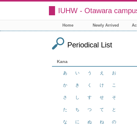
IUHW - Otawara campus
Home
Newly Arrived
Ac
Periodical List
Kana
あ
い
う
え
お
か
き
く
け
こ
さ
し
す
せ
そ
た
ち
つ
て
と
な
に
ぬ
ね
の