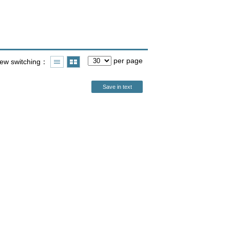
per page
iew switching
Save in text