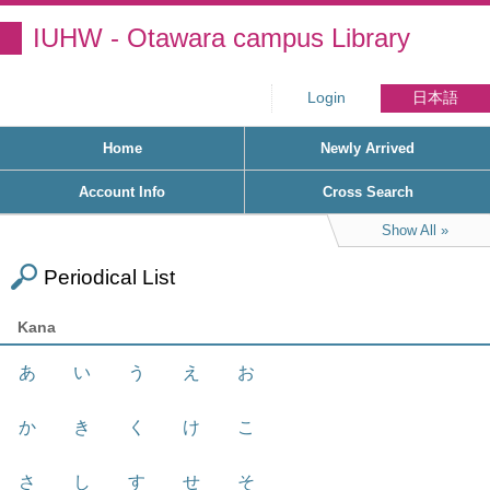
IUHW - Otawara campus Library
Login
日本語
Home
Newly Arrived
Account Info
Cross Search
Show All
Periodical List
Kana
あ
い
う
え
お
か
き
く
け
こ
さ
し
す
せ
そ