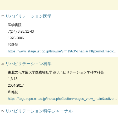
リハビリテーション医学
25
医学書院
7(2-4),8-28,31-43
1970-2006
和雑誌
https://www.jstage.jst.go.jp/browse/jjrm1963/-char/ja/
http://mol.medicalonline.jp/library/archive/select?jo=ch7rehab
リハビリテーション科学
26
東北文化学園大学医療福祉学部リハビリテーション学科学科長
1,3-13
2004-2017
和雑誌
https://tbgu.repo.nii.ac.jp/index.php?action=pages_view_main&active_action=repository_view_main_item_snippet&index_id=29&pn=1&count=20&order=17&lang=japanese&page_id=13&block_id=21
リハビリテーション科学ジャーナル
27