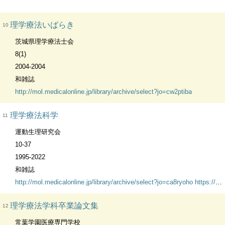
理学療法いばらき
10
茨城県理学療法士会
8(1)
2004-2004
和雑誌
http://mol.medicalonline.jp/library/archive/select?jo=cw2ptiba
理学療法科学
11
運動生理研究会
10-37
1995-2022
和雑誌
http://mol.medicalonline.jp/library/archive/select?jo=ca8ryoho
https://www.jstage.jst.go.jp/browse/rika/-char/ja/
理学療法学科卒業論文集
12
常葉学園医療専門学校