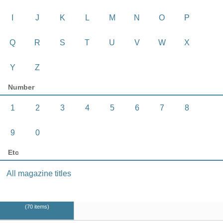
I
J
K
L
M
N
O
P
Q
R
S
T
U
V
W
X
Y
Z
Number
1
2
3
4
5
6
7
8
9
0
Etc
All magazine titles
70 items