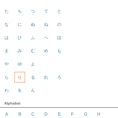
た
ち
つ
て
と
な
に
ぬ
ね
の
は
ひ
ふ
へ
ほ
ま
み
む
め
も
や
ゆ
よ
ら
り
る
れ
ろ
わ
を
ん
Alphabet
A
B
C
D
E
F
G
H