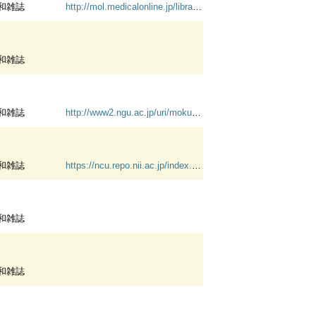
和雑誌
http://mol.medicalonline.jp/library/archive/select?jo=dr2nagnu
和雑誌
和雑誌
http://www2.ngu.ac.jp/uri/mokuji.htm
和雑誌
https://ncu.repo.nii.ac.jp/index.php?action=pages_view_main&active_action=repository_view_main_item_snippet&index_id=11&page_no=1&list_view_num=20&sort_order=18&search_type=detail&andor=and&lang=japanese&page_id=13&block_id=17
和雑誌
和雑誌