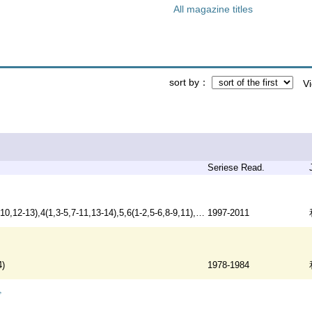
All magazine titles
sort by
V
Seriese Read.
-13),4(1,3-5,7-11,13-14),5,6(1-2,5-6,8-9,11),7(6,11,13,16),8-14,15(1-3)
1997-2011
4)
1978-1984
ド