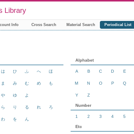
 Library
count Info
Cross Search
Material Search
Periodical List
Alphabet
は
ひ
ふ
へ
ほ
A
B
C
D
E
ま
み
む
め
も
M
N
O
P
Q
や
ゆ
よ
Y
Z
Number
ら
り
る
れ
ろ
1
2
3
4
5
わ
を
ん
Etc