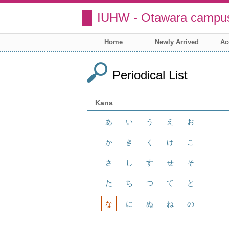
IUHW - Otawara campus
Home
Newly Arrived
Ac
Periodical List
Kana
あ
い
う
え
お
か
き
く
け
こ
さ
し
す
せ
そ
た
ち
つ
て
と
な
に
ぬ
ね
の